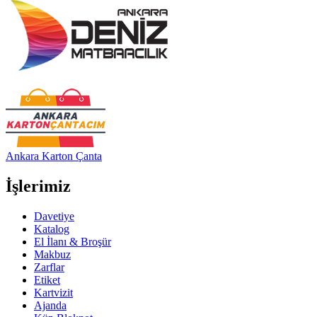
Ankara Karton Çanta
İşlerimiz
Davetiye
Katalog
El İlanı & Broşür
Makbuz
Zarflar
Etiket
Kartvizit
Ajanda