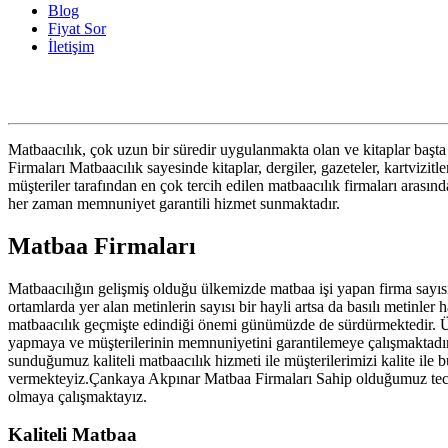
Blog
Fiyat Sor
İletişim
Matbaacılık, çok uzun bir süredir uygulanmakta olan ve kitaplar baş
Firmaları Matbaacılık sayesinde kitaplar, dergiler, gazeteler, kartvizi
müşteriler tarafından en çok tercih edilen matbaacılık firmaları arası
her zaman memnuniyet garantili hizmet sunmaktadır.
Matbaa Firmaları
Matbaacılığın gelişmiş olduğu ülkemizde matbaa işi yapan firma sayısı d
ortamlarda yer alan metinlerin sayısı bir hayli artsa da basılı metinl
matbaacılık geçmişte edindiği önemi günümüzde de sürdürmektedir. Ülke
yapmaya ve müşterilerinin memnuniyetini garantilemeye çalışmaktadı
sunduğumuz kaliteli matbaacılık hizmeti ile müşterilerimizi kalite il
vermekteyiz.Çankaya Akpınar Matbaa Firmaları Sahip olduğumuz tecrü
olmaya çalışmaktayız.
Kaliteli Matbaa