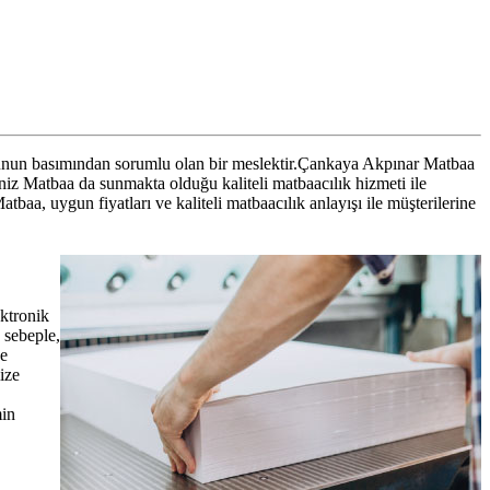
oğunun basımından sorumlu olan bir meslektir.Çankaya Akpınar Matbaa
Deniz Matbaa da sunmakta olduğu kaliteli matbaacılık hizmeti ile
baa, uygun fiyatları ve kaliteli matbaacılık anlayışı ile müşterilerine
ektronik
 sebeple,
de
ize
min