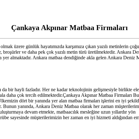
Çankaya Akpınar Matbaa Firmaları
ta olmak üzere günlük hayatımızda karşımıza çıkan yazılı metinlerin ç
tler, broşürler ve daha pek çok yazılı metin türü üretilmektedir. Ankara 
nda yer almaktadır. Ankara matbaa dendiğinde akla gelen Ankara Deniz Mat
a bir hayli fazladır. Her ne kadar teknolojinin gelişmesiyle birlikte el
er hala daha çok tercih edilmektedir.Çankaya Akpınar Matbaa Firmaları Bu
mizin dört bir yanında yer alan matbaa firmaları işlerini en iyi şekil
r. Bunun yanında, Ankara Deniz Matbaa olarak her zaman müşterilerim
e buluşturmaya devam etmekte, matbaacılık mesleğine uzun yıllardır yön
be sayesinde müşterilerimizin her zaman en iyi hizmeti aldığından e