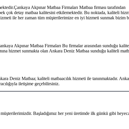
mektedir.Çankaya Akpınar Matbaa Firmaları Matbaa firması tarafından
pek çok detay matbaa kalitesini etkilemektedir. Bu noktada, kaliteli hizm
hizmeti ile her zaman tüm müşterilerimize en iyi hizmeti sunmak bizim ba
ankaya Akpınar Matbaa Firmaları Bu firmalar arasından sunduğu kalitel
 yanına hizmet sunmakta olan Ankara Deniz Matbaa sunduğu kaliteli matb
nkara Deniz Matbaa; kaliteli matbaacılık hizmeti ile tanınmaktadır. Ank
cılığıyla iletişime geçebilirsiniz.
üşterilerimizdir. Başladığımız her yeni üretimde ilk günkü gibi heyeca