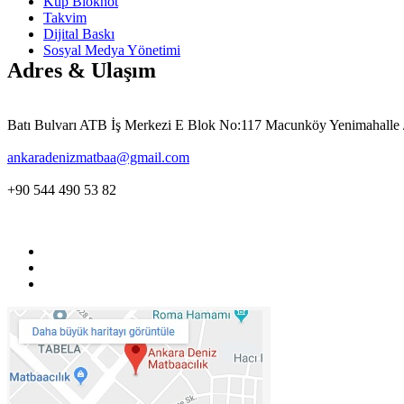
Küp Bloknot
Takvim
Dijital Baskı
Sosyal Medya Yönetimi
Adres & Ulaşım
Batı Bulvarı ATB İş Merkezi E Blok No:117 Macunköy
Yenimahall
ankaradenizmatbaa@gmail.com
+90 544 490 53 82