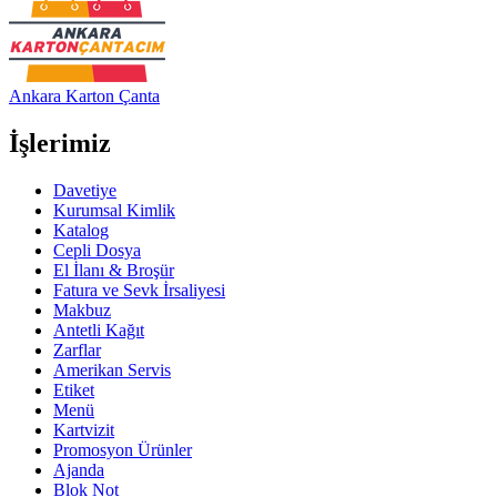
Ankara Karton Çanta
İşlerimiz
Davetiye
Kurumsal Kimlik
Katalog
Cepli Dosya
El İlanı & Broşür
Fatura ve Sevk İrsaliyesi
Makbuz
Antetli Kağıt
Zarflar
Amerikan Servis
Etiket
Menü
Kartvizit
Promosyon Ürünler
Ajanda
Blok Not